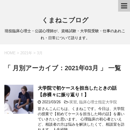
くまねこブログ
現役臨床心理士・公認心理師が、資格試験・大学院受験・仕事のあれこ
れ・日常について語ります。
HOME
>
2021年
>
3月
「 月別アーカイブ：2021年03月 」 一覧
大学院で初ケースを担当したときの話
【赤裸々に振り返り！】
2021/03/26
-
実習
,
臨床心理士指定大学院
皆さんこんにちは、くまねこです。今日は、大学院
の授業で【初めてケースを担当した時の話】を書い
ていきたいと思います。 心理臨床の初心者といえ
ど、相談者の方は悩みを解決したくて、相談室を訪
れます。人生経験 …