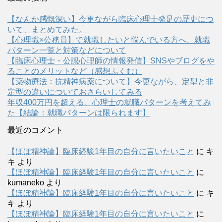
【なんか感慨深い】今更ながら臨床心理士発足の歴史につ
いて、まとめてみた。
【心理職×公務員】で就職したいと悩んでいる方へ、就職
パターン一覧と対策などについて
【臨床心理士・公認心理師の情報発信】SNSやブログをや
ることのメリットなど（感想ふくむ）
【薬物療法：抗精神病薬について】今更ながら、定型と非
定型の違いについておさらいしてみる
年収400万円を超える、心理士の就職パターンを考えてみ
た【結論：就職パターンは限られます】
最近のコメント
【ほぼ精神論】臨床経験1年目の自分に言いたいこと
に
キ
キ
より
【ほぼ精神論】臨床経験1年目の自分に言いたいこと
に
kumaneko
より
【ほぼ精神論】臨床経験1年目の自分に言いたいこと
に
キ
キ
より
【ほぼ精神論】臨床経験1年目の自分に言いたいこと
に