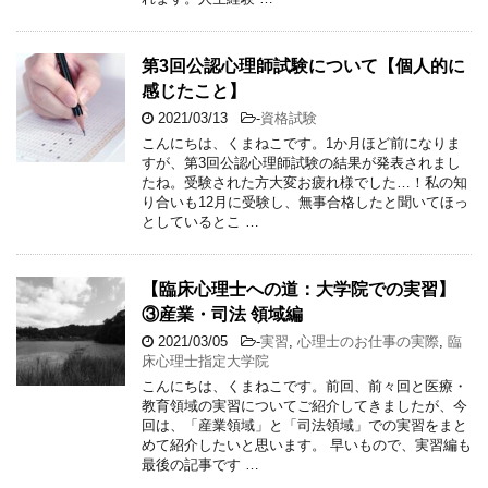
第3回公認心理師試験について【個人的に
感じたこと】
2021/03/13
-
資格試験
こんにちは、くまねこです。1か月ほど前になりま
すが、第3回公認心理師試験の結果が発表されまし
たね。受験された方大変お疲れ様でした…！私の知
り合いも12月に受験し、無事合格したと聞いてほっ
としているとこ …
【臨床心理士への道：大学院での実習】
③産業・司法 領域編
2021/03/05
-
実習
,
心理士のお仕事の実際
,
臨
床心理士指定大学院
こんにちは、くまねこです。前回、前々回と医療・
教育領域の実習についてご紹介してきましたが、今
回は、「産業領域」と「司法領域」での実習をまと
めて紹介したいと思います。 早いもので、実習編も
最後の記事です …