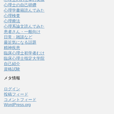
心理士の自己研鑽
心理学書籍読んでみた
心理検査
心理療法
心理系論文読んでみた
患者さん・一般向け
日常・雑談など
最近気になる話題
精神疾患
臨床心理士初学者むけ
臨床心理士指定大学院
自己紹介
資格試験
メタ情報
ログイン
投稿フィード
コメントフィード
WordPress.org