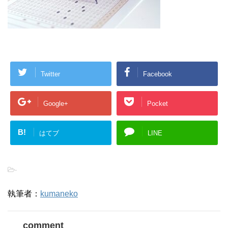
Twitter
Facebook
Google+
Pocket
B!
はてブ
LINE
-
執筆者：
kumaneko
comment