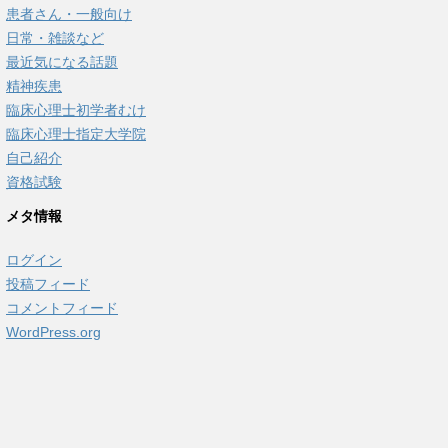
患者さん・一般向け
日常・雑談など
最近気になる話題
精神疾患
臨床心理士初学者むけ
臨床心理士指定大学院
自己紹介
資格試験
メタ情報
ログイン
投稿フィード
コメントフィード
WordPress.org