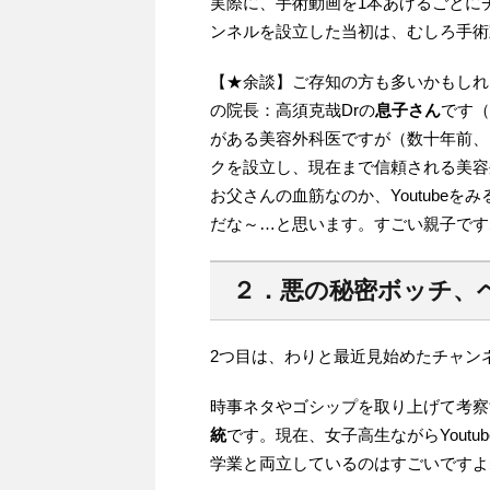
実際に、手術動画を1本あげるごとに
ンネルを設立した当初は、むしろ手術
【★余談】ご存知の方も多いかもしれ
の院長：高須克哉Drの
息子さん
です（
がある美容外科医ですが（数十年前、
クを設立し、現在まで信頼される美容
お父さんの血筋なのか、Youtube
だな～…と思います。すごい親子です
２．悪の秘密ボッチ、
2つ目は、わりと最近見始めたチャン
時事ネタやゴシップを取り上げて考察
統
です。現在、女子高生ながらYout
学業と両立しているのはすごいですよ