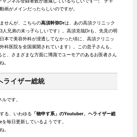
チャンネル登録者数が激減しているらしいです^^; チャ
動画がメインだったらしいのですが。
ませんが、こちらの
高須幹弥Dr
は、あの高須クリニック
3人兄弟の末っ子らしいです）。高須克哉Drも、先見の明
日本で美容外科が浸透してなかった頃に、高須クリニッ
外科医院を全国展開されています）。この息子さんも、
をみると、さまざまな方面に博識でユーモアのあるお医者さん
ね。
ヘライザー総統
ネルです。
する、いわゆる
「物申す系」のYoutuber、ヘライザー総
ubeを毎日更新しているようです。
ね。