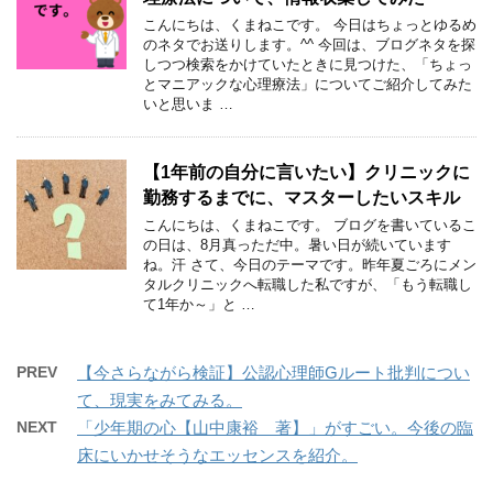
こんにちは、くまねこです。 今日はちょっとゆるめ
のネタでお送りします。^^ 今回は、ブログネタを探
しつつ検索をかけていたときに見つけた、「ちょっ
とマニアックな心理療法」についてご紹介してみた
いと思いま …
【1年前の自分に言いたい】クリニックに
勤務するまでに、マスターしたいスキル
こんにちは、くまねこです。 ブログを書いているこ
の日は、8月真っただ中。暑い日が続いています
ね。汗 さて、今日のテーマです。昨年夏ごろにメン
タルクリニックへ転職した私ですが、「もう転職し
て1年か～」と …
PREV
【今さらながら検証】公認心理師Gルート批判につい
て、現実をみてみる。
NEXT
「少年期の心【山中康裕 著】」がすごい。今後の臨
床にいかせそうなエッセンスを紹介。