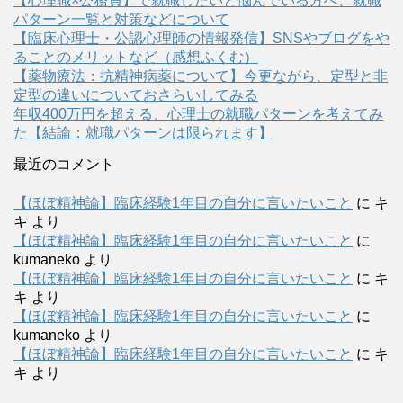
【心理職×公務員】で就職したいと悩んでいる方へ、就職
パターン一覧と対策などについて
【臨床心理士・公認心理師の情報発信】SNSやブログをや
ることのメリットなど（感想ふくむ）
【薬物療法：抗精神病薬について】今更ながら、定型と非
定型の違いについておさらいしてみる
年収400万円を超える、心理士の就職パターンを考えてみ
た【結論：就職パターンは限られます】
最近のコメント
【ほぼ精神論】臨床経験1年目の自分に言いたいこと
に
キ
キ
より
【ほぼ精神論】臨床経験1年目の自分に言いたいこと
に
kumaneko
より
【ほぼ精神論】臨床経験1年目の自分に言いたいこと
に
キ
キ
より
【ほぼ精神論】臨床経験1年目の自分に言いたいこと
に
kumaneko
より
【ほぼ精神論】臨床経験1年目の自分に言いたいこと
に
キ
キ
より