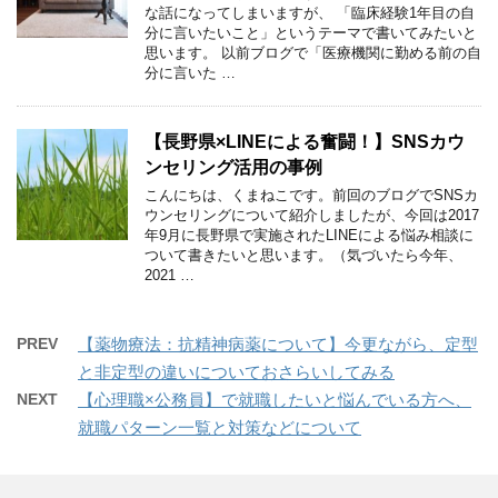
な話になってしまいますが、 「臨床経験1年目の自
分に言いたいこと」というテーマで書いてみたいと
思います。 以前ブログで「医療機関に勤める前の自
分に言いた …
【長野県×LINEによる奮闘！】SNSカウ
ンセリング活用の事例
こんにちは、くまねこです。前回のブログでSNSカ
ウンセリングについて紹介しましたが、今回は2017
年9月に長野県で実施されたLINEによる悩み相談に
ついて書きたいと思います。（気づいたら今年、
2021 …
PREV
【薬物療法：抗精神病薬について】今更ながら、定型
と非定型の違いについておさらいしてみる
NEXT
【心理職×公務員】で就職したいと悩んでいる方へ、
就職パターン一覧と対策などについて