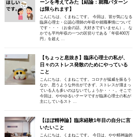
ーンを考えてみた【結論：就職パターン
は限られます】
こんにちは、くまねこです。 今回は、皆が気になる
臨床心理士・公認心理師の年収や就職事情について
です・・・（お金の話、大好きですいません）。 な
かでも平均年収の一つの区切りである「年収400万
円」を超え …
【ちょっと息抜き】臨床心理士の私が、
日々のストレス発散のためにやっている
こと
こんにちは、くまねこです。コロナが猛威を振るう
なか、思うような外出ができず、ストレスが溜まっ
ている人も多いのはないでしょうか・・・。そこで
今回は、ややゆるいテーマですが臨床心理士の私が
主にしているスト …
【ほぼ精神論】臨床経験1年目の自分に言
いたいこと
こんにちは、くまねこです。 今日は、やや精神論的