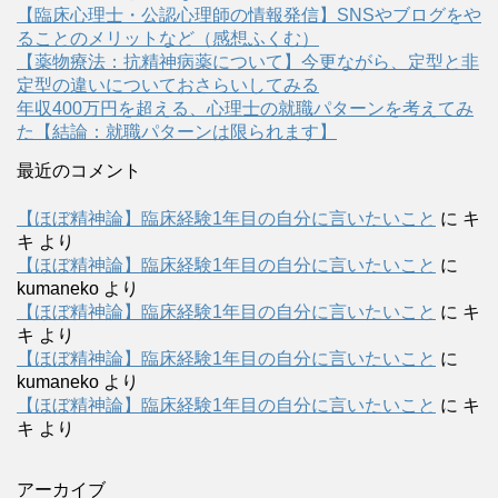
【臨床心理士・公認心理師の情報発信】SNSやブログをや
ることのメリットなど（感想ふくむ）
【薬物療法：抗精神病薬について】今更ながら、定型と非
定型の違いについておさらいしてみる
年収400万円を超える、心理士の就職パターンを考えてみ
た【結論：就職パターンは限られます】
最近のコメント
【ほぼ精神論】臨床経験1年目の自分に言いたいこと
に
キ
キ
より
【ほぼ精神論】臨床経験1年目の自分に言いたいこと
に
kumaneko
より
【ほぼ精神論】臨床経験1年目の自分に言いたいこと
に
キ
キ
より
【ほぼ精神論】臨床経験1年目の自分に言いたいこと
に
kumaneko
より
【ほぼ精神論】臨床経験1年目の自分に言いたいこと
に
キ
キ
より
アーカイブ