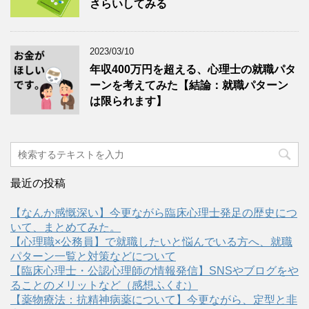
さらいしてみる
2023/03/10
年収400万円を超える、心理士の就職パタ
ーンを考えてみた【結論：就職パターン
は限られます】
最近の投稿
【なんか感慨深い】今更ながら臨床心理士発足の歴史につ
いて、まとめてみた。
【心理職×公務員】で就職したいと悩んでいる方へ、就職
パターン一覧と対策などについて
【臨床心理士・公認心理師の情報発信】SNSやブログをや
ることのメリットなど（感想ふくむ）
【薬物療法：抗精神病薬について】今更ながら、定型と非