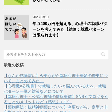
2023/03/10
年収400万円を超える、心理士の就職パタ
ーンを考えてみた【結論：就職パターン
は限られます】
最近の投稿
【なんか感慨深い】今更ながら臨床心理士発足の歴史につ
いて、まとめてみた。
【心理職×公務員】で就職したいと悩んでいる方へ、就職
パターン一覧と対策などについて
【臨床心理士・公認心理師の情報発信】SNSやブログをや
ることのメリットなど（感想ふくむ）
【薬物療法：抗精神病薬について】今更ながら、定型と非