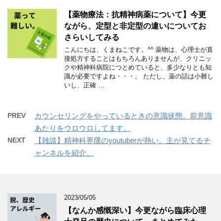
【薬物療法：抗精神病薬について】今更
ながら、定型と非定型の違いについてお
さらいしてみる
こんにちは、くまねこです。^^ 薬物は、心理士が直
接処方することはもちろんありませんが、クリニッ
クや精神科病院につとめていると、多少なりとも知
識が必要ですよね・・・。 ただし、薬の話は小難し
いし、正確 …
PREV
カウンセリングをやっているときの意識状態。前意識
あたりをウロウロしてます。
NEXT
【雑談】精神科界隈のyoutuberが熱い。主が見てるチ
ャンネルを紹介。
2023/05/05
【なんか感慨深い】今更ながら臨床心理